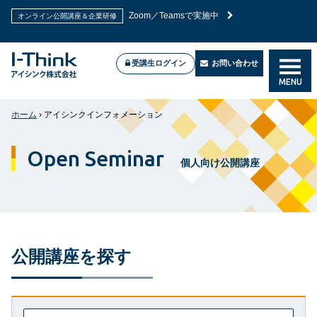
PMP®試験対策講座
座
受講生ログイン
お問い合わせ
Zoom／Teamsで実施中
オンライン公開講座＆企業研修
MENU
ホーム
›
アイシンクインフォメーション
Open Seminar
個人向け公開講座
公開講座を探す