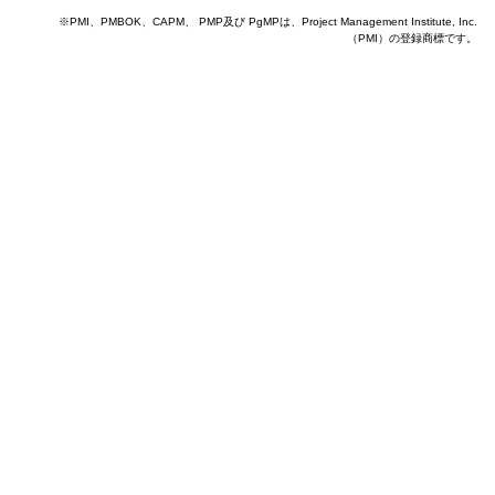
※PMI、PMBOK、CAPM、 PMP及び PgMPは、Project Management Institute, Inc.
（PMI）の登録商標です。