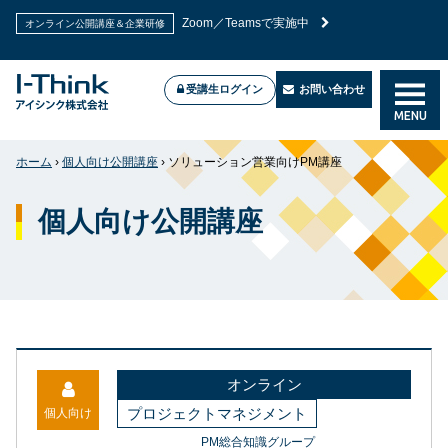
2026年7月新試験に対応！高合格率のPMP®試験対策講
PMP®試験対策講座
座
受講生ログイン
お問い合わせ
MENU
Zoom／Teamsで実施中
オンライン公開講座＆企業研修
ホーム
›
個人向け公開講座
›
ソリューション営業向けPM講座
個人向け公開講座
オンライン
プロジェクトマネジメント
個人向け
PM総合知識グループ