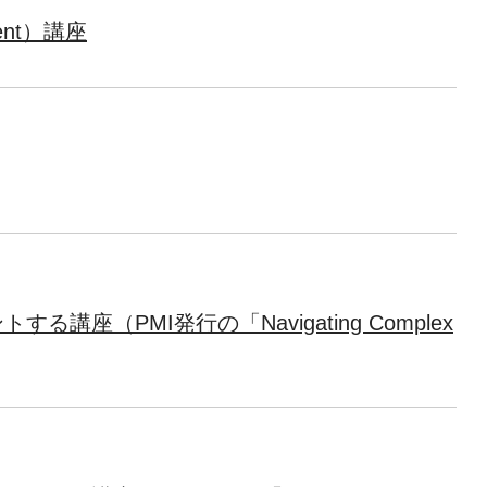
ement）講座
座（PMI発行の「Navigating Complex