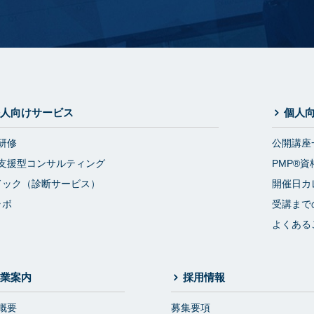
人向けサービス
個人
研修
公開講座
支援型コンサルティング
PMP®資
ドック（診断サービス）
開催日カ
ラボ
受講まで
よくある
業案内
採用情報
概要
募集要項