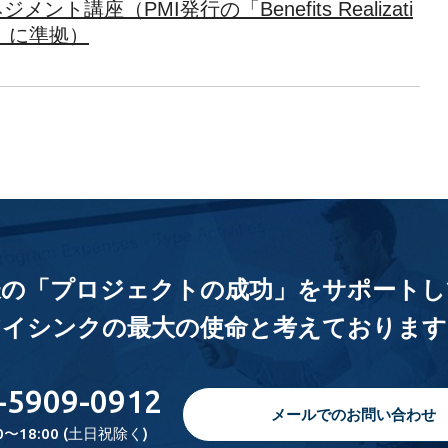
講座（PMI発行の「Benefits Realizati
ide」に準拠）
様の「プロジェクトの成功」をサポートし
アイシンクの最大の使命と考えております
-5909-0912
メールでのお問い合わせ
0〜18:00 (土日祝除く)