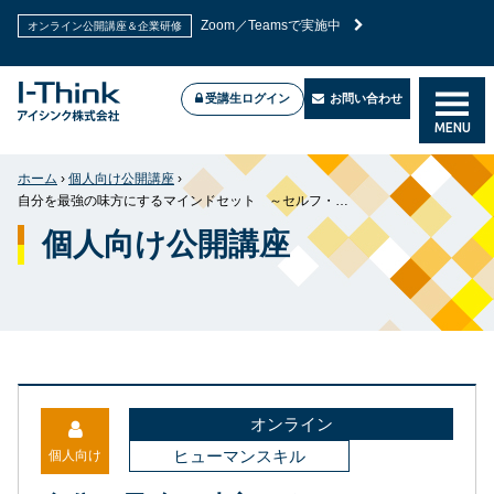
2026年7月新試験に対応！高合格率のPMP®試験対策講
PMP®試験対策講座
座
受講生ログイン
お問い合わせ
MENU
Zoom／Teamsで実施中
オンライン公開講座＆企業研修
ホーム
›
個人向け公開講座
›
自分を最強の味方にするマインドセット ～セルフ・コンパッション講座～
個人向け公開講座
オンライン
ヒューマンスキル
個人向け