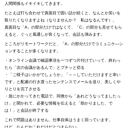
人間関係もイキイキしてきます。
たとえば打ち合わせで真面目で固い話が続くと、なんとか笑いを
取りたくなりますよね（なりませんか？ 私はなるんです）。
真面目な「A」の部分だけではなくて、「C」の部分も見せてもら
えると、ぐっと風通しが良くなって、会話も弾みます。
ところがリモートワークだと、「A」の部分だけでコミュニケ―シ
ョンすることが多くなります。
・オンライン会議で確認事項を一つずつ片付けていって、終わっ
たら「次の会議があるんで」とプチッと切る
・「ご様子はいかがでしょうか」「～～していただけますと幸い
です」と配慮の行き渡ったセンテンスでメールを送り、美しくや
りとりを完了させる
・急にかかってきた電話で、同僚から「あれどうなってましたっ
け」と聞かれて、必要な情報を伝えると「助かりました、で
は！」と会話が終了する
これで問題はありません。仕事自体はうまく回っています。
けど…なんだかこれだけだとつまらない。