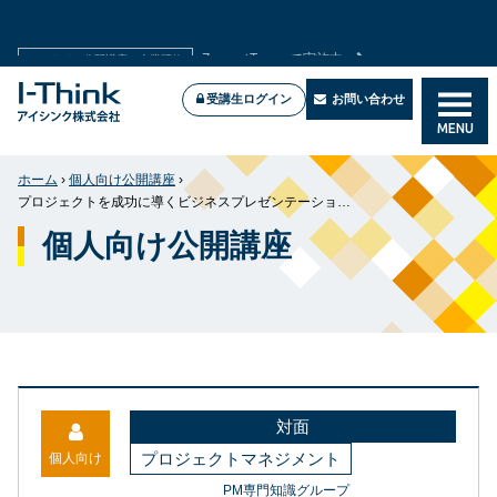
2026年7月新試験に対応！高合格率のPMP®試験対策講
PMP®試験対策講座
座
受講生ログイン
お問い合わせ
MENU
ホーム
›
個人向け公開講座
›
プロジェクトを成功に導くビジネスプレゼンテーション講座
個人向け公開講座
対面
プロジェクトマネジメント
個人向け
PM専門知識グループ