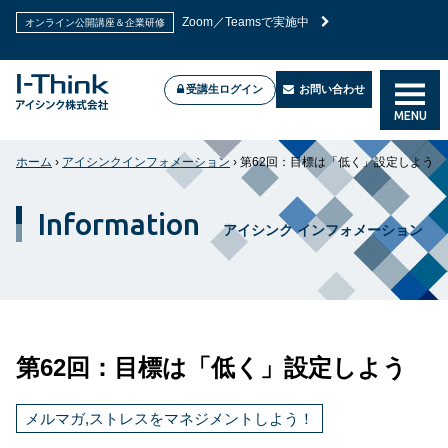
Zoom／Teamsで実施中
オンライン公開講座＆企業研修
受講生ログイン
お問い合わせ
MENU
ホーム
›
アイシンクインフォメーション
›
第62回：目標は「低く」設定しよう
Information
アイシンク インフォメーション
第62回：目標は「低く」設定しよう
メルマガ,ストレスをマネジメントしよう！