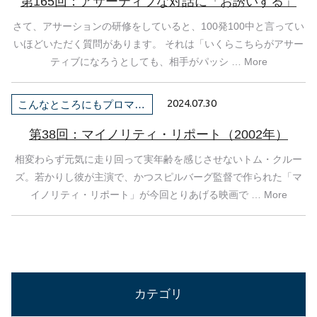
第165回：アサーティブな対話に「お誘いする」
さて、アサーションの研修をしていると、100発100中と言ってい
いほどいただく質問があります。 それは「いくらこちらがアサー
ティブになろうとしても、相手がパッシ … More
2024.07.30
こんなところにもプロマネ！
第38回：マイノリティ・リポート（2002年）
相変わらず元気に走り回って実年齢を感じさせないトム・クルー
ズ。若かりし彼が主演で、かつスピルバーグ監督で作られた「マ
イノリティ・リポート」が今回とりあげる映画で … More
カテゴリ