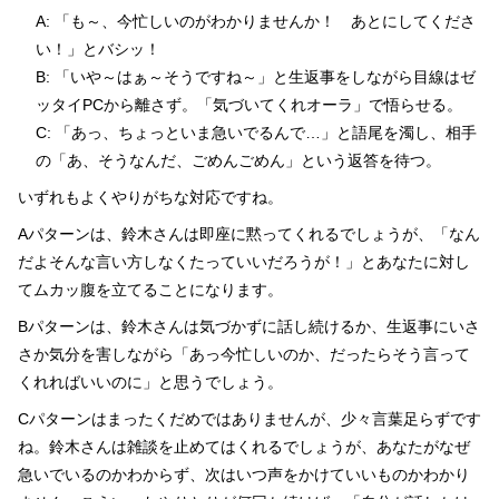
A: 「も～、今忙しいのがわかりませんか！ あとにしてくださ
い！」とバシッ！
B: 「いや～はぁ～そうですね～」と生返事をしながら目線はゼ
ッタイPCから離さず。「気づいてくれオーラ」で悟らせる。
C: 「あっ、ちょっといま急いでるんで…」と語尾を濁し、相手
の「あ、そうなんだ、ごめんごめん」という返答を待つ。
いずれもよくやりがちな対応ですね。
Aパターンは、鈴木さんは即座に黙ってくれるでしょうが、「なん
だよそんな言い方しなくたっていいだろうが！」とあなたに対し
てムカッ腹を立てることになります。
Bパターンは、鈴木さんは気づかずに話し続けるか、生返事にいさ
さか気分を害しながら「あっ今忙しいのか、だったらそう言って
くれればいいのに」と思うでしょう。
Cパターンはまったくだめではありませんが、少々言葉足らずです
ね。鈴木さんは雑談を止めてはくれるでしょうが、あなたがなぜ
急いでいるのかわからず、次はいつ声をかけていいものかわかり