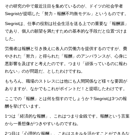
その研究の中で最近注目を集めているのが、ドイツの社会学者
Siegristが提唱した「努力－報酬不均衡モデル」というものです。
Siegristは、仕事の役割は社会生活を送る上での重要な「報酬源」
であり、個人の願望を満たすための基本的な手段だと位置づけま
した。
労働者は報酬と引き換えに各人の労働力を提供するのですが、費
やされた「努力」と得られた「報酬」のアンバランスが、心身に
悪影響を及ぼすと考えたのです。つまり「頑張っているのに報わ
れない」のが問題だ、としたわけですね。
もちろん、職場のストレスには他にも人間関係など様々な要因が
ありますが、なかでもこれがポイントだ！と提唱したわけです。
ここでの「報酬」とは何を指すのでしょうか？Siegristは3つの報
酬を挙げています。
1つは「経済的な報酬」、これはつまり金銭です。報酬という言葉
から一番想像がつきやすいものですね。
2つ目は「心理的な報酬」、これはスキルを活かすことができるな