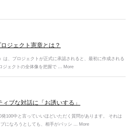
プロジェクト憲章とは？
harter）は、プロジェクトが正式に承認されると、最初に作成される
ジェクトの全体像を把握で … More
ーティブな対話に「お誘いする」
0発100中と言っていいほどいただく質問があります。 それは
になろうとしても、相手がパッシ … More