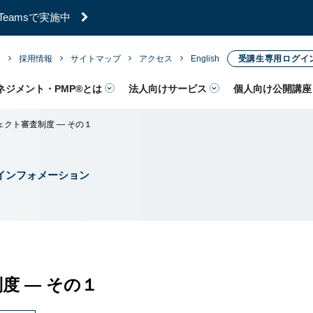
年7月新試験に対応！高合格率のPMP®試験対策講座
内
採用情報
サイトマップ
アクセス
English
受講生専用ログイ
ネジメント・PMP®とは
法人向けサービス
個人向け公開講座
ェクト審査制度 ― その１
インフォメーション
制度 ― その１