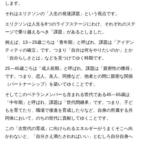
します。
それはエリクソンの「人生の発達課題」という視点です。
エリクソンは人生を
8
つのライフステージにわけ、それぞれのステ
ージで乗り越えるべき「課題」があるとしました。
例えば、
13
～
25
歳ごろは「青年期」と呼ばれ、課題は「アイデン
ティティの確立」です。つまり「自分は何をやりたいのか」とか
「自分らしさとは」などを見つけてゆく時期です。
25～
45
歳ごろは「成人前期」と呼ばれ、課題は「親密性の獲得」
です。つまり、恋人、友人、同僚など、他者との間に親密な関係
（パートナーシップ）を築いてゆくことです。
そしてこのベテランメンバーも含まれる世代である
45
～
65
歳は
「中年期」と呼ばれ、課題は「世代間継承」です。つまり、子ど
もを育てたり、職場で後進を育成したりなど、自身の所属する共
同体において、のちの世代に貢献してゆくことです。
この「次世代の育成」に向けられるエネルギーがうまくそこへ向
かわないと、「自分さえ満たされればいい」とむしろ自分自身へ