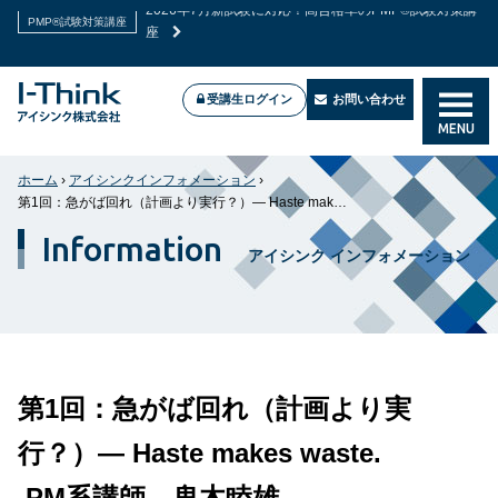
2026年7月新試験に対応！高合格率のPMP®試験対策講
PMP®試験対策講座
座
受講生ログイン
お問い合わせ
MENU
ホーム
›
アイシンクインフォメーション
›
第1回：急がば回れ（計画より実行？）― Haste makes waste. PM系講師 鬼木睦雄
Information
アイシンク インフォメーション
第1回：急がば回れ（計画より実
行？）― Haste makes waste.
PM系講師 鬼木睦雄