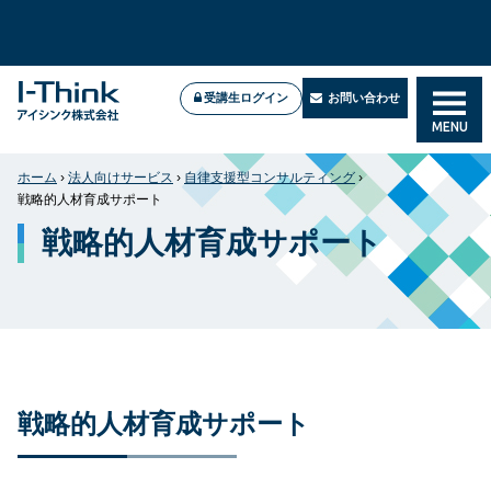
2026年7月新試験に対応！高合格率のPMP®試験対策講
PMP®試験対策講座
座
受講生ログイン
お問い合わせ
Zoom／Teamsで実施中
オンライン公開講座＆企業研修
MENU
ホーム
›
法人向けサービス
›
自律支援型コンサルティング
›
戦略的人材育成サポート
戦略的人材育成サポート
戦略的人材育成サポート