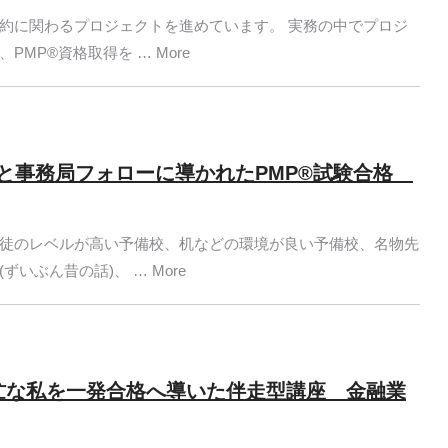
約に関わるプロジェクトを進めています。 実務の中でプロジ
MP®資格取得を … More
と事務局フォローに導かれたPMP®試験合格
徒のレベルが高い予備校、机などの環境が良い予備校、名物先
いぶん昔の話)、 … More
忙な私を一発合格へ導いた伴走型講座 金融業