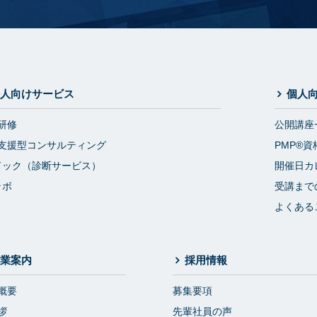
人向けサービス
個人
研修
公開講座
支援型コンサルティング
PMP®資
ドック（診断サービス）
開催日カ
ラボ
受講まで
よくある
業案内
採用情報
概要
募集要項
拶
先輩社員の声