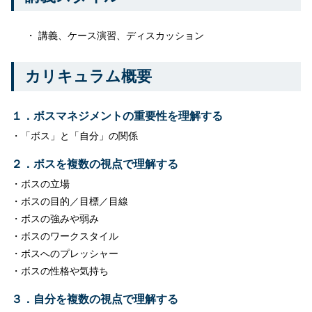
講義、ケース演習、ディスカッション
カリキュラム概要
１．ボスマネジメントの重要性を理解する
・「
ボス
」と「自分」の関係
２．
ボス
を複数の視点で理解する
・
ボス
の立場
・
ボス
の目的／目標／目線
・
ボス
の強みや弱み
・
ボス
のワークスタイル
・
ボス
へのプレッシャー
・
ボス
の性格や気持ち
３．自分を複数の視点で理解する