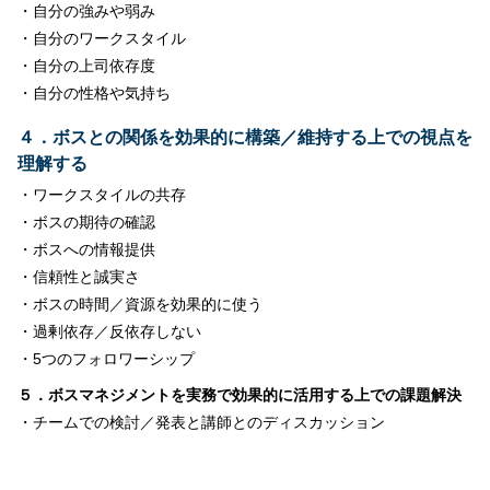
・自分の強みや弱み
・自分のワークスタイル
・自分の上司依存度
・自分の性格や気持ち
４．
ボス
との関係を効果的に構築／維持する上での視点を
理解する
・ワークスタイルの共存
・
ボス
の期待の確認
・
ボス
への情報提供
・信頼性と誠実さ
・
ボス
の時間／資源を効果的に使う
・過剰依存／反依存しない
・
5
つのフォロワーシップ
５．ボスマネジメントを実務で効果的に活用する上での課題解決
・チームでの検討／発表と講師とのディスカッション