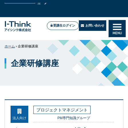
2026年7月新試験に対応！高合格率のPMP®試験対策講
PMP®試験対策講座
座
受講生ログイン
お問い合わせ
MENU
Zoom／Teamsで実施中
オンライン公開講座＆企業研修
ホーム
›
企業研修講座
企業研修講座
プロジェクトマネジメント
法人向け
PM専門知識グループ