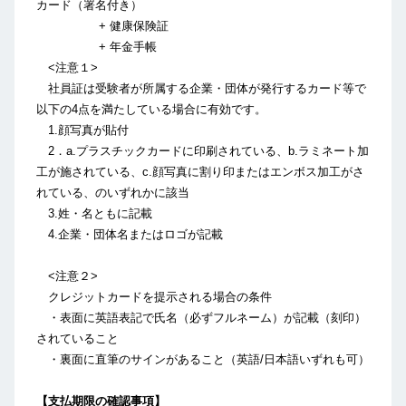
カード（署名付き）
+ 健康保険証
+ 年金手帳
<注意１>
社員証は受験者が所属する企業・団体が発行するカード等で
以下の4点を満たしている場合に有効です。
1.顔写真が貼付
2．a.プラスチックカードに印刷されている、b.ラミネート加
工が施されている、c.顔写真に割り印またはエンボス加工がさ
れている、のいずれかに該当
3.姓・名ともに記載
4.企業・団体名またはロゴが記載
<注意２>
クレジットカードを提示される場合の条件
・表面に英語表記で氏名（必ずフルネーム）が記載（刻印）
されていること
・裏面に直筆のサインがあること（英語/日本語いずれも可）
【支払期限の確認事項】