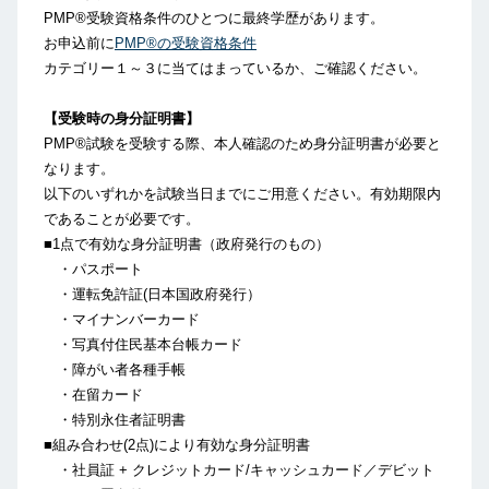
PMP®受験資格条件のひとつに最終学歴があります。
お申込前に
PMP®の受験資格条件
カテゴリー１～３に当てはまっているか、ご確認ください。
【受験時の身分証明書】
PMP®試験を受験する際、本人確認のため身分証明書が必要と
なります。
以下のいずれかを試験当日までにご用意ください。有効期限内
であることが必要です。
■1点で有効な身分証明書（政府発行のもの）
・パスポート
・運転免許証(日本国政府発行）
・マイナンバーカード
・写真付住民基本台帳カード
・障がい者各種手帳
・在留カード
・特別永住者証明書
■組み合わせ(2点)により有効な身分証明書
・社員証 + クレジットカード/キャッシュカード／デビット