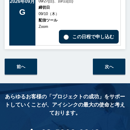
2026年09月
09/27(日)、10/11(日)
締切日
G
09/10（木）
配信ツール
Zoom
この日程で申し込む
前へ
次へ
あらゆるお客様の「プロジェクトの成功」をサポー
トしていくことが、
アイシンクの最大の使命と考え
ております。