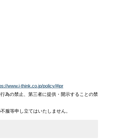
ps://www.i-think.co.jp/policy/#ipr
用行為の禁止、第三者に提供・開示することの禁
の不服等申し立てはいたしません。