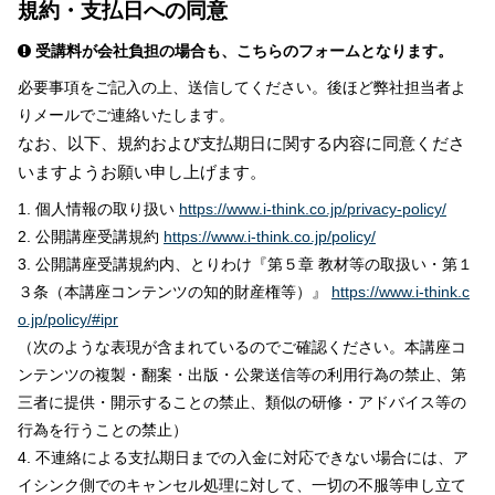
規約・支払日への同意
受講料が会社負担の場合も、こちらのフォームとなります。
必要事項をご記入の上、送信してください。後ほど弊社担当者よ
りメールでご連絡いたします。
なお、以下、規約および支払期日に関する内容に同意くださ
いますようお願い申し上げます。
1. 個人情報の取り扱い
https://www.i-think.co.jp/privacy-policy/
2. 公開講座受講規約
https://www.i-think.co.jp/policy/
3. 公開講座受講規約内、とりわけ『第５章 教材等の取扱い・第１
３条（本講座コンテンツの知的財産権等）』
https://www.i-think.c
o.jp/policy/#ipr
（次のような表現が含まれているのでご確認ください。本講座コ
ンテンツの複製・翻案・出版・公衆送信等の利用行為の禁止、第
三者に提供・開示することの禁止、類似の研修・アドバイス等の
行為を行うことの禁止）
4. 不連絡による支払期日までの入金に対応できない場合には、ア
イシンク側でのキャンセル処理に対して、一切の不服等申し立て