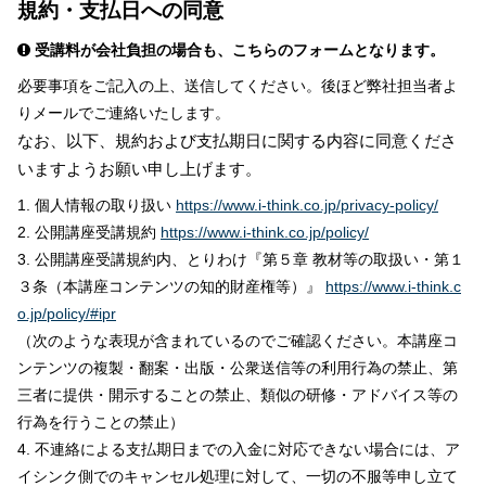
規約・支払日への同意
受講料が会社負担の場合も、こちらのフォームとなります。
必要事項をご記入の上、送信してください。後ほど弊社担当者よ
りメールでご連絡いたします。
なお、以下、規約および支払期日に関する内容に同意くださ
いますようお願い申し上げます。
1. 個人情報の取り扱い
https://www.i-think.co.jp/privacy-policy/
2. 公開講座受講規約
https://www.i-think.co.jp/policy/
3. 公開講座受講規約内、とりわけ『第５章 教材等の取扱い・第１
３条（本講座コンテンツの知的財産権等）』
https://www.i-think.c
o.jp/policy/#ipr
（次のような表現が含まれているのでご確認ください。本講座コ
ンテンツの複製・翻案・出版・公衆送信等の利用行為の禁止、第
三者に提供・開示することの禁止、類似の研修・アドバイス等の
行為を行うことの禁止）
4. 不連絡による支払期日までの入金に対応できない場合には、ア
イシンク側でのキャンセル処理に対して、一切の不服等申し立て