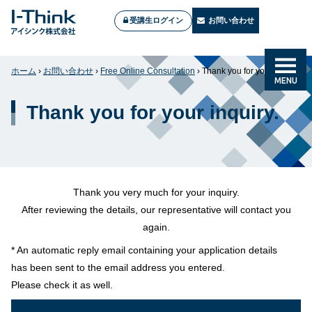
受講生ログイン
お問い合わせ
ホーム
›
お問い合わせ
›
Free Online Consultation
›
Thank you for your inquiry.
MENU
Thank you for your inquiry.
Thank you very much for your inquiry.
After reviewing the details, our representative will contact you
again.
* An automatic reply email containing your application details
has been sent to the email address you entered.
Please check it as well.