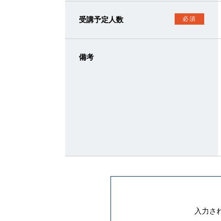
受講予定人数
必須
備考
入力さ